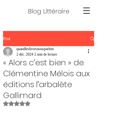
Blog Littéraire
Post
quandleslivresnousparlent
2 déc. 2024
2 min de lecture
« Alors c’est bien » de
Clémentine Mélois aux
éditions l’arbalète
Gallimard
Noté NaN étoiles sur 5.