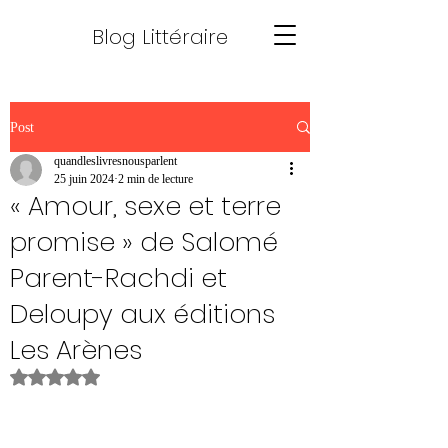
Blog Littéraire
Post
quandleslivresnousparlent
25 juin 2024
2 min de lecture
« Amour, sexe et terre
promise » de Salomé
Parent-Rachdi et
Deloupy aux éditions
Les Arènes
Noté NaN étoiles sur 5.