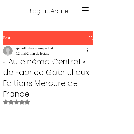
Blog Littéraire
Post
quandleslivresnousparlent
12 mai
2 min de lecture
« Au cinéma Central »
de Fabrice Gabriel aux
Editions Mercure de
France
Noté NaN étoiles sur 5.