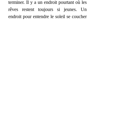
terminer. Il y a un endroit pourtant où les 
rêves restent toujours si jeunes. Un 
endroit pour entendre le soleil se coucher 
et disparaître. Pour voir le vent s’enfuir à 
peine avec hier. »
Et vous, quel passage vous a parlé ?
Posts récents
Voir tout