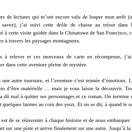
es de lectures qui m’ont encore valu de louper mon arrêt (u
avez), j’ai suivi cette drôle de chasse au trésor dans l
sté à cette visite guidée dans le Chinatown de San Francisco, c
des à travers les paysages montagneux.
is à relever et ces morceaux de carte en récompense, j’ai 
r dans cette aventure pleine de mystère.
s une autre tournure, et l’aventure s’est teintée d’émotions. 
loin d’être matérielle … mais je vous laisse la découvrir. To
 a dû mal à quitter ses personnages et ce roman. On termine n
t quelques larmes au coin des yeux. Et on se dit, à quand le s
 est de se réinventer à chaque histoire et de nous embarquer d
t sur une piste et arrive finalement sur une autre. Jusqu’à la 