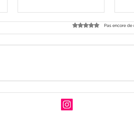
Noté 0 étoile sur 5.
Pas encore de 
« Grâce et dénuement »
« Le
d’Alice Ferney aux Editions
Mell
Babel
Cal