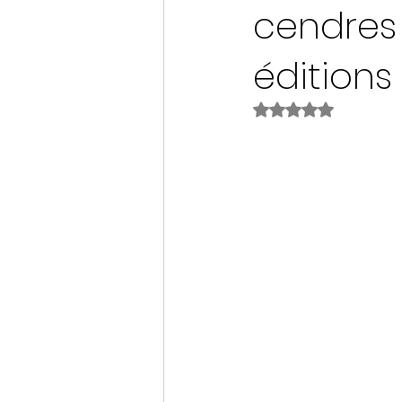
cendres 
édition
Noté NaN étoiles s