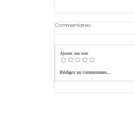
Commentaires
Ajouter une note
« La montagne ardente »
Rédigez un commentaire...
de Philippe Manevy aux
Editions Le bruit du monde