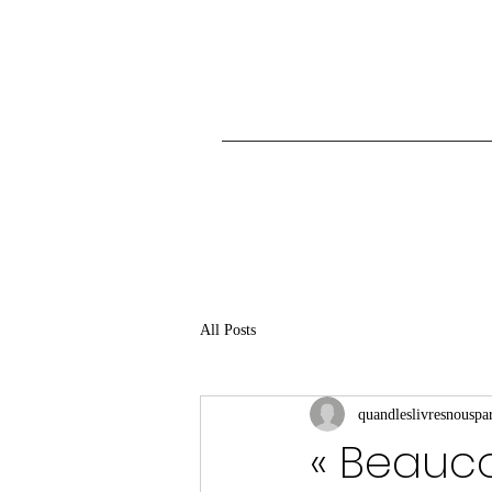
All Posts
quandleslivresnouspar
« Beauc