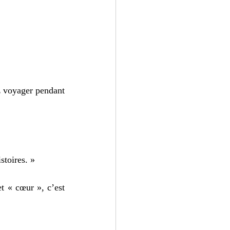
z voyager pendant 
istoires. »
 « cœur », c’est 