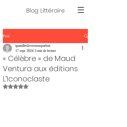
Blog Littéraire
Post
quandleslivresnousparlent
17 sept. 2024
3 min de lecture
« Célèbre » de Maud
Ventura aux éditions
L’Iconoclaste
Noté NaN étoiles sur 5.