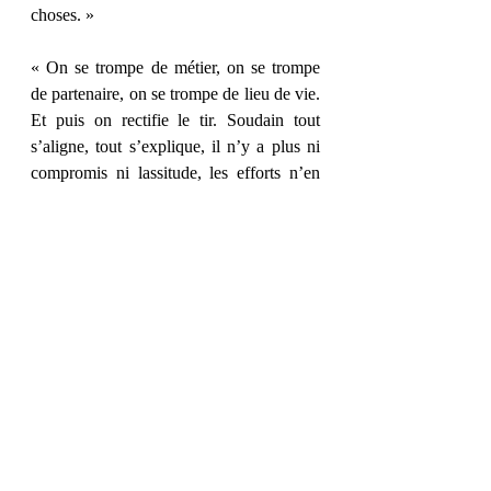
choses. »
« On se trompe de métier, on se trompe 
de partenaire, on se trompe de lieu de vie. 
Et puis on rectifie le tir. Soudain tout 
s’aligne, tout s’explique, il n’y a plus ni 
compromis ni lassitude, les efforts n’en 
sont plus, rien n’est un sacrifice, tout 
s’imbrique, naturel, facile, joyeux. »
Et vous, quel passage vous a parlé ?
Posts récents
Voir tout