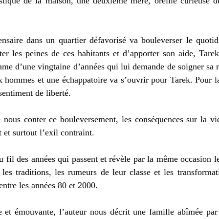
stique de la maison, une deuxième mère, oreille curieuse de 
ensaire dans un quartier défavorisé va bouleverser le quotid
ter les peines de ces habitants et d’apporter son aide, Tarek 
me d’une vingtaine d’années qui lui demande de soigner sa mè
ux hommes et une échappatoire va s’ouvrir pour Tarek. Pour la 
sentiment de liberté.
e nous conter ce bouleversement, les conséquences sur la vie
et surtout l’exil contraint.
u fil des années qui passent et révèle par la même occasion les
les traditions, les rumeurs de leur classe et les transformati
entre les années 80 et 2000.
e et émouvante, l’auteur nous décrit une famille abîmée par l