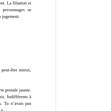
t. La filiation et 
s personnages se 
n jugement.
 peut-être mieux, 
te postale jaunie. 
s. Indifférents à 
s. Tu n’avais pas 
 »