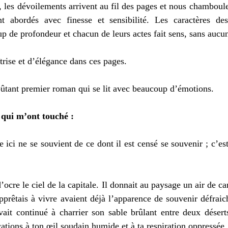
é, les dévoilements arrivent au fil des pages et nous chamboulen
t abordés avec finesse et sensibilité. Les caractères de
p de profondeur et chacun de leurs actes fait sens, sans aucu
trise et d’élégance dans ces pages.
ûtant premier roman qui se lit avec beaucoup d’émotions.
 qui m’ont touché :
 ici ne se souvient de ce dont il est censé se souvenir ; c’est
ocre le ciel de la capitale. Il donnait au paysage un air de car
pprêtais à vivre avaient déjà l’apparence de souvenir défraichi
vait continué à charrier son sable brûlant entre deux désert
ations à ton œil soudain humide et à ta respiration oppressée.