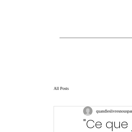
All Posts
quandleslivresnouspar
"Ce que j