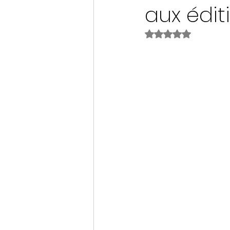
aux édit
Noté NaN étoiles s