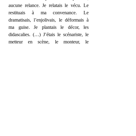
aucune relance. Je relatais le vécu. Le 
restituais à ma convenance. Le 
dramatisais, l’enjolivais, le déformais à 
ma guise. Je plantais le décor, les 
didascalies. (…) J’étais le scénariste, le 
metteur en scène, le monteur, le 
projectionniste. J’étais le narrateur, le 
témoin, le personnage principal. J’étais la 
voix off. »
Et vous, quel passage vous a parlé ?
Posts récents
Voir tout