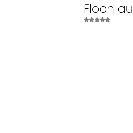
Floch au
Noté NaN étoiles s