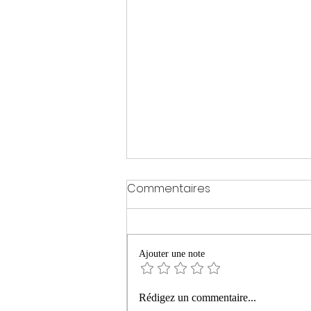
Commentaires
Ajouter une note
« La montagne ardente »
Rédigez un commentaire...