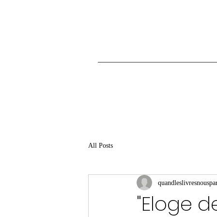
All Posts
quandleslivresnouspar
"Eloge d