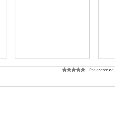
Noté 0 étoile sur 5.
Pas encore de 
« Grâce et dénuement »
« Le