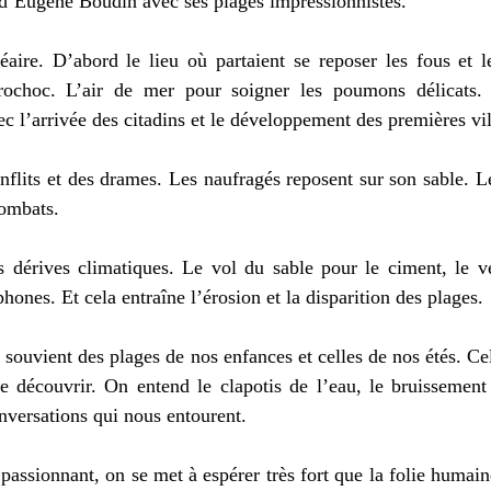
 d’Eugène Boudin avec ses plages impressionnistes. 
éaire. D’abord le lieu où partaient se reposer les fous et le
rochoc. L’air de mer pour soigner les poumons délicats. P
 l’arrivée des citadins et le développement des premières vill
nflits et des drames. Les naufragés reposent sur son sable. Le
ombats. 
s dérives climatiques. Le vol du sable pour le ciment, le ve
phones. Et cela entraîne l’érosion et la disparition des plages. 
 souvient des plages de nos enfances et celles de nos étés. Cel
e découvrir. On entend le clapotis de l’eau, le bruissement 
versations qui nous entourent. 
passionnant, on se met à espérer très fort que la folie humain