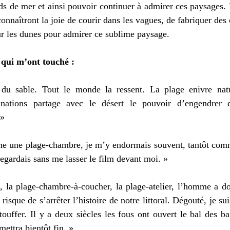
ds de mer et ainsi pouvoir continuer à admirer ces paysages. E
onnaîtront la joie de courir dans les vagues, de fabriquer des 
sur les dunes pour admirer ce sublime paysage. 
 qui m’ont touché : 
du sable. Tout le monde la ressent. La plage enivre natu
inations partage avec le désert le pouvoir d’engendrer 
» 
mme une plage-chambre, je m’y endormais souvent, tantôt com
egardais sans me lasser le film devant moi. » 
, la plage-chambre-à-coucher, la plage-atelier, l’homme a do
risque de s’arrêter l’histoire de notre littoral. Dégouté, je suis
touffer. Il y a deux siècles les fous ont ouvert le bal des ba
ettra bientôt fin. » 