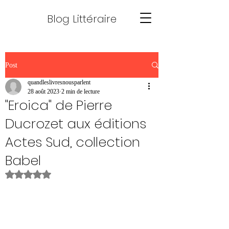
Blog Littéraire
Post
quandleslivresnousparlent
28 août 2023
2 min de lecture
"Eroica" de Pierre
Ducrozet aux éditions
Actes Sud, collection
Babel
Noté NaN étoiles sur 5.