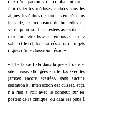
que d’un parcours du combattant où il 
faut éviter les méduses cachées sous les 
algues, les épines des oursins enlisés dans 
le sable, les morceaux de bouteilles en 
verre qui ne sont pas restées assez dans la 
mer pour être lissés et émoussés par le 
soleil et le sel, transformés ainsi en objets 
dignes d’une chasse au trésor. » 
« Elle laisse Lala dans la pièce froide et 
silencieuse, allongées sur le dos avec les 
jambes encore écartées, sans aucune 
sensation à l’intersection des cuisses, et ça 
n’a rien à voir avec le bonheur sur les 
posters de la clinique, ou dans les pubs à 
la télé ou sur le visage des touristes 
fortunées qui se promènent avec leurs 
nouveau-nés à Baxter’s Beach. Elle 
prend au contraire conscience qu’elle 