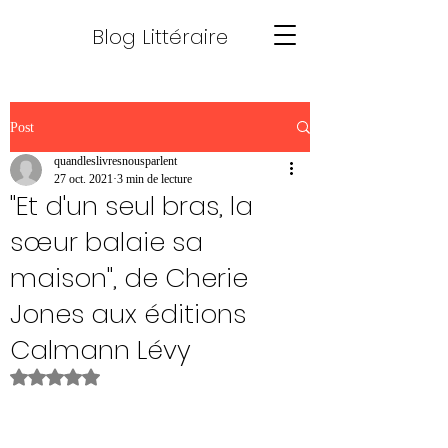
Blog Littéraire
Post
quandleslivresnousparlent
27 oct. 2021
3 min de lecture
"Et d'un seul bras, la
sœur balaie sa
maison", de Cherie
Jones aux éditions
Calmann Lévy
Noté NaN étoiles sur 5.