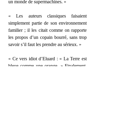
un monde de supermachines. »
« Les auteurs classiques faisaient 
simplement partie de son environnement 
familier ; il les citait comme on rapporte 
les propos d’un copain bourré, sans trop 
savoir s’il faut les prendre au sérieux. »
« Ce vers idiot d’Eluard : « La Terre est 
bleue comme une orange. » Finalement, 
notre siècle lui donne raison. L’homme a 
pelé la Terre comme on pèle une orange. 
Il en a ôté le zeste. Ne reste plus qu’un 
caillou aux reflets d’argent. »
Et vous, quel passage vous a parlé ?