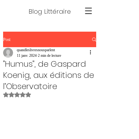
Blog Littéraire
Post
quandleslivresnousparlent
11 janv. 2024
2 min de lecture
"Humus", de Gaspard
Koenig, aux éditions de
l’Observatoire
Noté NaN étoiles sur 5.