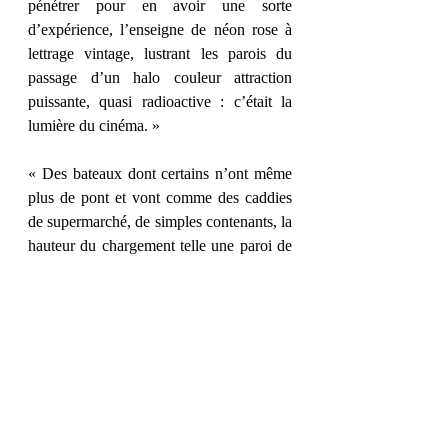
pénétrer pour en avoir une sorte 
d’expérience, l’enseigne de néon rose à 
lettrage vintage, lustrant les parois du 
passage d’un halo couleur attraction 
puissante, quasi radioactive : c’était la 
lumière du cinéma. »
« Des bateaux dont certains n’ont même 
plus de pont et vont comme des caddies 
de supermarché, de simples contenants, la 
hauteur du chargement telle une paroi de 
montagne et la cale remplie selon le poids 
des conteneurs et les ports de destination. 
Trois millions de boîtes transitent chaque 
année dans le port du Havre, c’est tout le 
truc. »
Et vous, quel passage vous a parlé ?