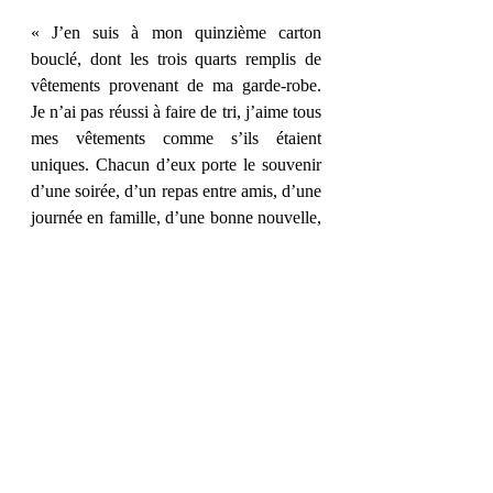
« J’en suis à mon quinzième carton 
bouclé, dont les trois quarts remplis de 
vêtements provenant de ma garde-robe. 
Je n’ai pas réussi à faire de tri, j’aime tous 
mes vêtements comme s’ils étaient 
uniques. Chacun d’eux porte le souvenir 
d’une soirée, d’un repas entre amis, d’une 
journée en famille, d’une bonne nouvelle, 
d’une plus mauvaise. Tous correspondent 
à des moments de ma vie que je ne veux 
pas oublier, même les plus difficiles, ils 
font partie de ce que je suis aujourd’hui. » 
Et vous, quel passage vous a parlé ? 