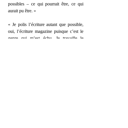
possibles – ce qui pourrait être, ce qui 
aurait pu être. »
« Je polis l’écriture autant que possible, 
oui, l’écriture magazine puisque c’est le 
genre qui m’est échu. Je travaille le 
rythme, je choisis les mots qui sonnent 
bien, j’élabore la construction avec soin, 
avec une fierté d’artisan. J’en retire une 
satisfaction minime, mais satisfaction tout 
de même. J’aime jouer les échos entre 
deux phrases, la contradiction discrète 
entre deux citations ; je crois pouvoir 
suggérer l’incohérence sans la désigner 
ouvertement. Ceux qui savent 
comprendront. »
Et vous, quel passage vous a parlé ?