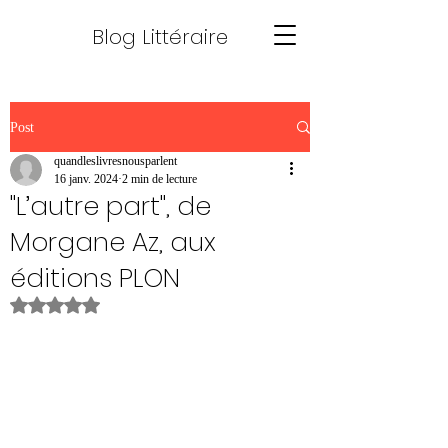
Blog Littéraire
Post
quandleslivresnousparlent
16 janv. 2024
2 min de lecture
"L’autre part", de
Morgane Az, aux
éditions PLON
Noté NaN étoiles sur 5.