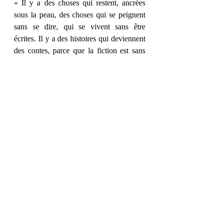
« Il y a des choses qui restent, ancrées 
sous la peau, des choses qui se peignent 
sans se dire, qui se vivent sans être 
écrites. Il y a des histoires qui deviennent 
des contes, parce que la fiction est sans 
doute le plus beau moyen de traverser 
mille tempêtes sans avouer que ce sont les 
nôtres. »
Et vous, quel passage vous a parlé ?
Posts récents
Voir tout