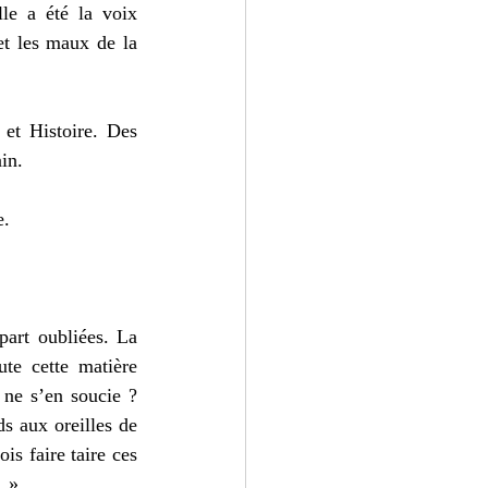
le a été la voix 
et les maux de la 
et Histoire. Des 
in. 
. 
art oubliées. La 
te cette matière 
ne s’en soucie ? 
s aux oreilles de 
s faire taire ces 
 » 