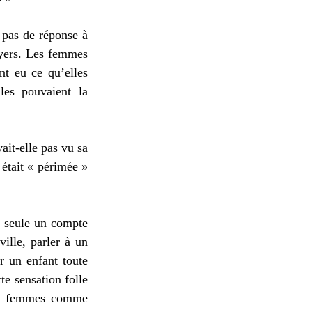
 pas de réponse à 
oyers. Les femmes 
nt eu ce qu’elles 
les pouvaient la 
it-elle pas vu sa 
tait « périmée » 
r seule un compte 
lle, parler à un 
 un enfant toute 
e sensation folle 
es femmes comme 