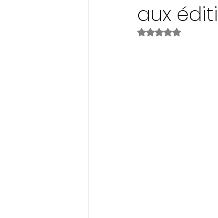
aux édit
Noté NaN étoiles s