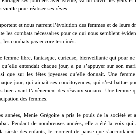
Partager ses journées avec Menie, va lui ouvrir les yeux et l’
 vieille pour réaliser ses rêves. 
ortent et nous narrent l’évolution des femmes et de leurs dro
te les combats nécessaires pour ce qui nous semblent évident
é, les combats pas encore terminés. 
 femme libre, fantasque, curieuse, bienveillante qui pour ne
s qu’elle entendait chaque jour, a pu s’appuyer sur son mari, 
insi que sur les fêtes joyeuses qu’elle donnait. Une femme
ue jour, qui aimait ses concitoyennes, qui s’est battue pour
s bien avant l’avènement des réseaux sociaux. Une femme q
ncipation des femmes. 
 années, Menie Grégoire a pris le pouls de la société et 
at. Pendant de nombreuses années, elle a été la voix qui a 
a sieste des enfants, le moment de pause que s’accordaient