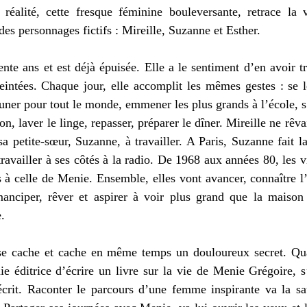
 réalité, cette fresque féminine bouleversante, retrace la
des personnages fictifs : Mireille, Suzanne et Esther. 
nte ans et est déjà épuisée. Elle a le sentiment d’en avoir tr
reintées. Chaque jour, elle accomplit les mêmes gestes : se l
euner pour tout le monde, emmener les plus grands à l’école, s
on, laver le linge, repasser, préparer le dîner. Mireille ne rêvai
sa petite-sœur, Suzanne, à travailler. A Paris, Suzanne fait l
ravailler à ses côtés à la radio. De 1968 aux années 80, les v
s à celle de Menie. Ensemble, elles vont avancer, connaître l’
anciper, rêver et aspirer à voir plus grand que la maison 
. 
se cache et cache en même temps un douloureux secret. Quan
e éditrice d’écrire un livre sur la vie de Menie Grégoire, s
crit. Raconter le parcours d’une femme inspirante va la sauv