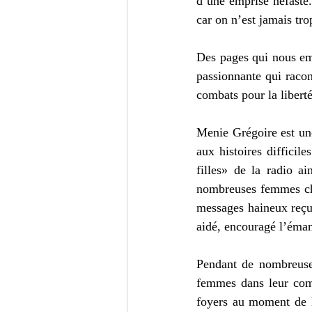
d’une emprise néfaste. 
car on n’est jamais trop
Des pages qui nous emp
passionnante qui racon
combats pour la libert
Menie Grégoire est une
aux histoires difficile
filles» de la radio a
nombreuses femmes chaq
messages haineux reçu
aidé, encouragé l’éma
Pendant de nombreuses
femmes dans leur comb
foyers au moment de l