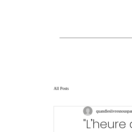
All Posts
quandleslivresnouspar
"L’heure