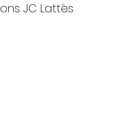
ions JC Lattès
ur 5.