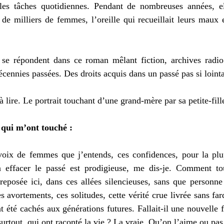
les tâches quotidiennes. Pendant de nombreuses années, el
 de milliers de femmes, l’oreille qui recueillait leurs maux 
e répondent dans ce roman mêlant fiction, archives radio 
cennies passées. Des droits acquis dans un passé pas si lointa
lire. Le portrait touchant d’une grand-mère par sa petite-fille
 qui m’ont touché : 
voix de femmes que j’entends, ces confidences, pour la plup
effacer le passé est prodigieuse, me dis-je. Comment tou
eposée ici, dans ces allées silencieuses, sans que personne 
avortements, ces solitudes, cette vérité crue livrée sans fard
 été cachés aux générations futures. Fallait-il une nouvelle foi
tout, qui ont raconté la vie ? La vraie. Qu’on l’aime ou pas.