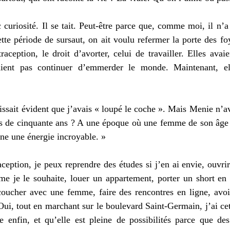
curiosité. Il se tait. Peut-être parce que, comme moi, il n’a
ette période de sursaut, on ait voulu refermer la porte des f
aception, le droit d’avorter, celui de travailler. Elles avaie
laient pas continuer d’emmerder le monde. Maintenant, el
issait évident que j’avais « loupé le coche ». Mais Menie n’ava
ès de cinquante ans ? A une époque où une femme de son âge é
e une énergie incroyable. » 
aception, je peux reprendre des études si j’en ai envie, ouvri
 je le souhaite, louer un appartement, porter un short en vi
ucher avec une femme, faire des rencontres en ligne, avoir
 Oui, tout en marchant sur le boulevard Saint-Germain, j’ai cett
enfin, et qu’elle est pleine de possibilités parce que d