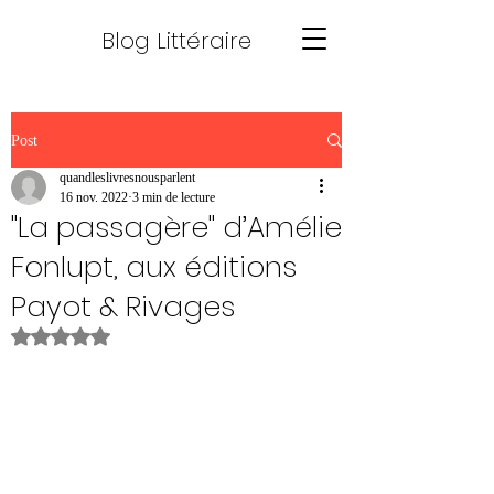
Blog Littéraire
Post
quandleslivresnousparlent
16 nov. 2022
3 min de lecture
"La passagère" d’Amélie
Fonlupt, aux éditions
Payot & Rivages
Noté NaN étoiles sur 5.