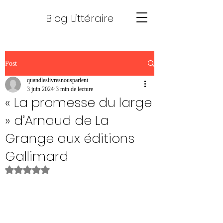
Blog Littéraire
Post
quandleslivresnousparlent
3 juin 2024
3 min de lecture
« La promesse du large
» d’Arnaud de La
Grange aux éditions
Gallimard
Noté NaN étoiles sur 5.