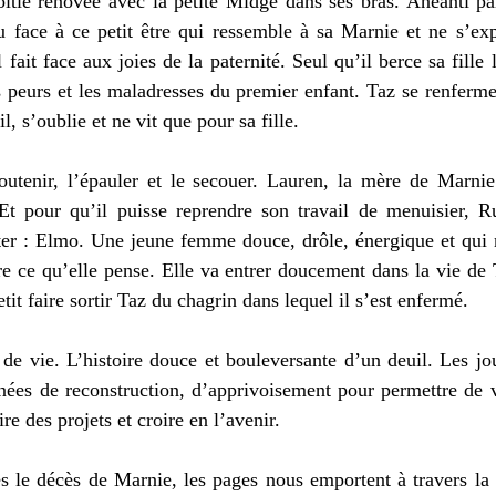
tié rénovée avec la petite Midge dans ses bras. Anéanti par 
du face à ce petit être qui ressemble à sa Marnie et ne s’ex
 fait face aux joies de la paternité. Seul qu’il berce sa fille l
es peurs et les maladresses du premier enfant. Taz se renferme
l, s’oublie et ne vit que pour sa fille. 
outenir, l’épauler et le secouer. Lauren, la mère de Marnie
t pour qu’il puisse reprendre son travail de menuisier, Ru
ter : Elmo. Une jeune femme douce, drôle, énergique et qui n
e ce qu’elle pense. Elle va entrer doucement dans la vie de 
etit faire sortir Taz du chagrin dans lequel il s’est enfermé. 
 vie. L’histoire douce et bouleversante d’un deuil. Les jour
ées de reconstruction, d’apprivoisement pour permettre de vo
ire des projets et croire en l’avenir. 
ès le décès de Marnie, les pages nous emportent à travers la v