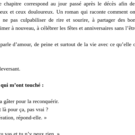
chapitre correspond au jour passé après le décès afin de
reux et ceux douloureux. Un roman qui raconte comment on s
ne pas culpabiliser de rire et sourire, à partager des b
imer à nouveau, à célébrer les fêtes et anniversaires sans l’êtr
parle d’amour, de peine et surtout de la vie avec ce qu’elle of
eversant. 
 qui m’ont touché : 
a gâter pour la reconquérir.
là pour ça, pas vrai ? 
ration, répond-elle. » 
tu vas et tu n’y peux rien. » 