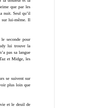
la douleur et la 
prime que par les 
a nuit. Seul qu’il 
 sur lui-même. Il 
 le seconde pour 
dy lui trouve la 
’a pas sa langue 
Taz et Midge, les 
s se suivent sur 
ir plus loin que 
ie et le deuil de 