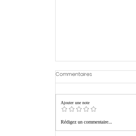
Commentaires
Ajouter une note
« La montagne ardente »
Rédigez un commentaire...
de Philippe Manevy aux