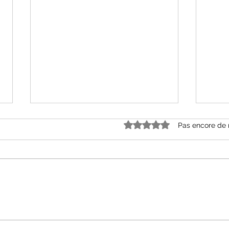
Noté 0 étoile sur 5.
Pas encore de 
« Grâce et dénuement »
« Le
d’Alice Ferney aux Editions
Mell