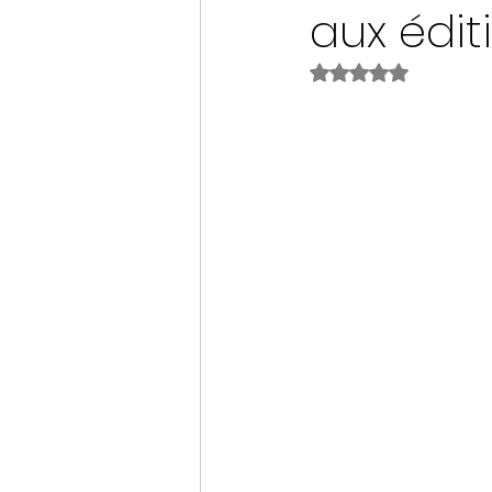
aux édit
Noté NaN étoiles s