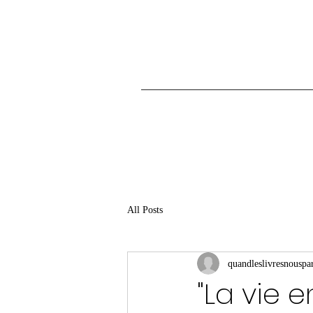
All Posts
quandleslivresnouspar
"La vie 