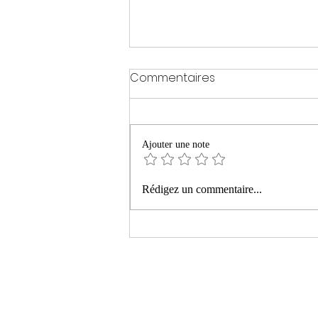
Commentaires
Ajouter une note
« La montagne ardente »
Rédigez un commentaire...
de Philippe Manevy aux
Editions Le bruit du monde