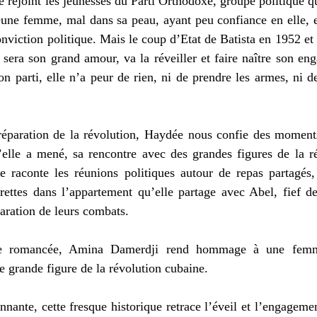
rejoint les jeunesses du Parti Orthodoxe, groupe politique qui
Jeune femme, mal dans sa peau, ayant peu confiance en elle, el
nviction politique. Mais le coup d’Etat de Batista en 1952 et 
i sera son grand amour, va la réveiller et faire naître son e
on parti, elle n’a peur de rien, ni de prendre les armes, ni d
 
réparation de la révolution, Haydée nous confie des moments 
’elle a mené, sa rencontre avec des grandes figures de la ré
le raconte les réunions politiques autour de repas partagés,
ettes dans l’appartement qu’elle partage avec Abel, fief de 
paration de leurs combats. 
ie romancée, Amina Damerdji rend hommage à une femm
ne grande figure de la révolution cubaine. 
nnante, cette fresque historique retrace l’éveil et l’engagemen