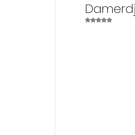
Damerdji
Noté NaN étoiles s