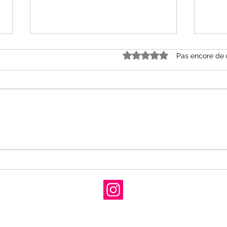
Noté 0 étoile sur 5.
Pas encore de 
« Grâce et dénuement »
« Le
d’Alice Ferney aux Editions
Mell
Babel
Cal