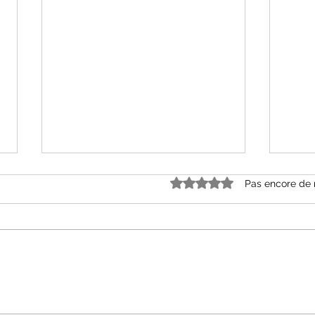
Noté 0 étoile sur 5.
Pas encore de 
« Grâce et dénuement »
« Le
d’Alice Ferney aux Editions
Mell