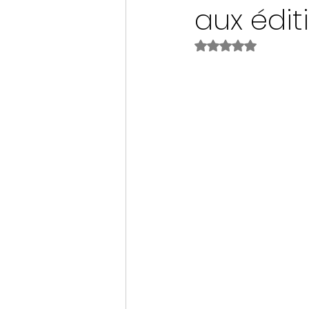
aux édit
Noté NaN étoiles s