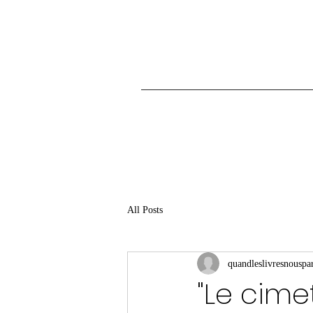
All Posts
quandleslivresnouspar
"Le cime