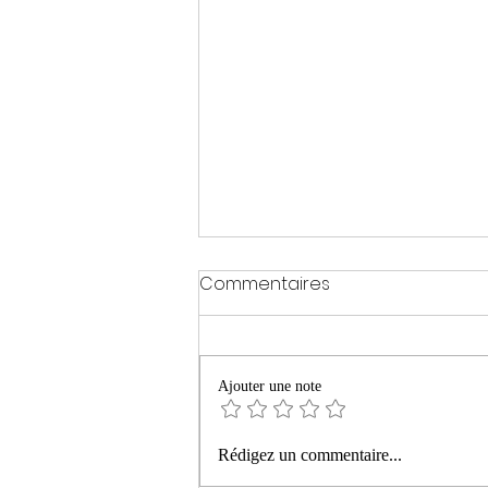
Commentaires
Ajouter une note
« La montagne ardente »
Rédigez un commentaire...
de Philippe Manevy aux