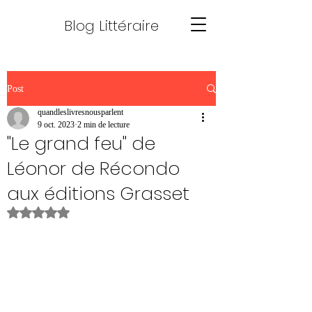
Blog Littéraire
Post
quandleslivresnousparlent
9 oct. 2023
2 min de lecture
"Le grand feu" de
Léonor de Récondo
aux éditions Grasset
Noté NaN étoiles sur 5.