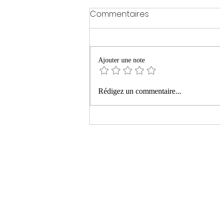
Commentaires
Ajouter une note
« La montagne ardente »
Rédigez un commentaire...
de Philippe Manevy aux
Editions Le bruit du monde