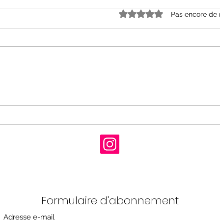
Noté 0 étoile sur 5.
Pas encore de 
« Grâce et dénuement »
« Le
d’Alice Ferney aux Editions
Mell
Babel
Cal
Formulaire d'abonnement