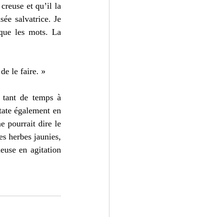
reuse et qu’il la 
ée salvatrice. Je 
que les mots. La 
e le faire. » 
 tant de temps à 
tate également en 
 pourrait dire le 
es herbes jaunies, 
euse en agitation 