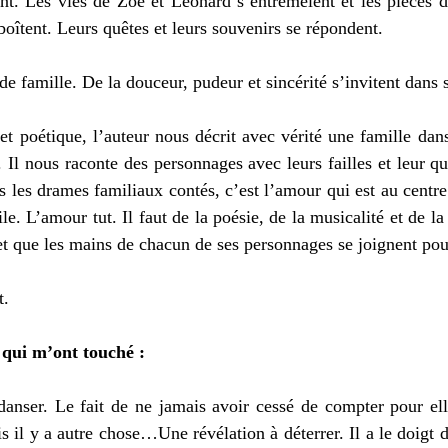
ent. Les vies de Zoé et Léonard s’entremêlent et les pièces d
boîtent. Leurs quêtes et leurs souvenirs se répondent. 
 de famille. De la douceur, pudeur et sincérité s’invitent dans 
et poétique, l’auteur nous décrit avec vérité une famille da
 Il nous raconte des personnages avec leurs failles et leur qu
s les drames familiaux contés, c’est l’amour qui est au centre
e. L’amour tut. Il faut de la poésie, de la musicalité et de la
 et que les mains de chacun de ses personnages se joignent pou
. 
 qui m’ont touché : 
danser. Le fait de ne jamais avoir cessé de compter pour ell
s il y a autre chose…Une révélation à déterrer. Il a le doigt de