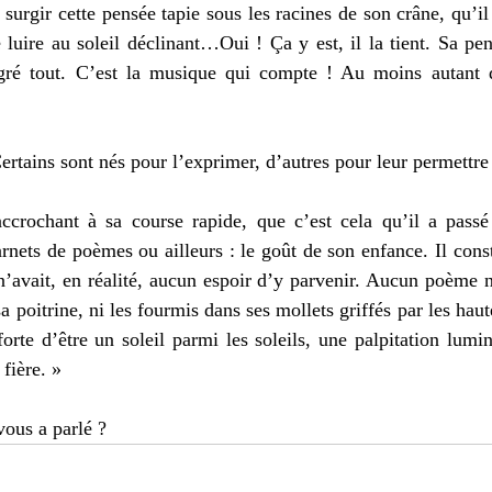
surgir cette pensée tapie sous les racines de son crâne, qu’il c
 luire au soleil déclinant…Oui ! Ça y est, il la tient. Sa pens
gré tout. C’est la musique qui compte ! Au moins autant 
rtains sont nés pour l’exprimer, d’autres pour leur permettre d
’accrochant à sa course rapide, que c’est cela qu’il a passé
arnets de poèmes ou ailleurs : le goût de son enfance. Il cons
n’avait, en réalité, aucun espoir d’y parvenir. Aucun poème ne
a poitrine, ni les fourmis dans ses mollets griffés par les haut
forte d’être un soleil parmi les soleils, une palpitation lumin
fière. » 
vous a parlé ? 