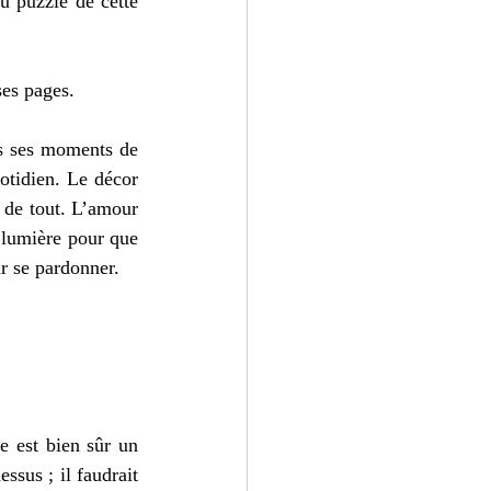
u puzzle de cette 
ses pages. 
ns ses moments de 
otidien. Le décor 
 de tout. L’amour 
 lumière pour que 
r se pardonner. 
e est bien sûr un 
ssus ; il faudrait 