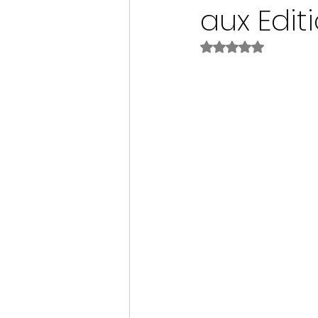
aux Edit
Noté NaN étoiles s