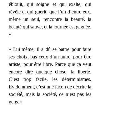
éblouit, qui soigne et qui exalte, qui 
révèle et qui guérit, que l’un d’entre eux, 
même un seul, rencontre la beauté, la 
beauté qui sauve, et la journée est gagnée. 
» 
« Lui-même, il a dû se battre pour faire 
ses choix, pas ceux d’un autre, pour être 
artiste, pour être libre. Parce que ça veut 
encore dire quelque chose, la liberté. 
C’est trop facile, les déterminismes. 
Evidemment, c’est une façon de décrire la 
société, mais la société, ce n’est pas les 
gens. » 
« Un écrivain, c’est comme ça, peut-être. 
Quelqu’un qui rêve plus qu’il ne vit. Et 
c’est déjà plus que la plupart des gens. » 