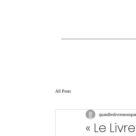
All Posts
quandleslivresnouspar
« Le Liv