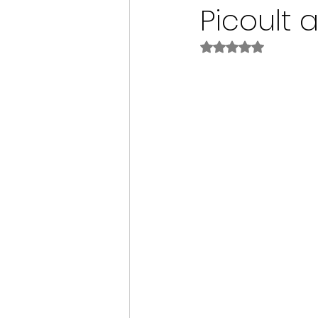
Picoult 
Noté NaN étoiles s