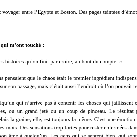
 voyager entre l’Egypte et Boston. Des pages teintées d’émot
 qui m’ont touché :
s histoires qu’on finit par croire, au bout du compte. »
 pensaient que le chaos était le premier ingrédient indispensa
 sur son passage, mais c’était aussi l’endroit où l’on pouvait re
lqu’un qui n’arrive pas à contenir les choses qui jaillissent e
ses, ou un grand jeté ou un coup de pinceau. Le résultat 
is la graine, elle, est toujours la même. C’est une émotion su
s mots. Des sensations trop fortes pour rester enfermées dans 
son âme à quelqu’un. Les gens qui se sentent bien, qui sont s