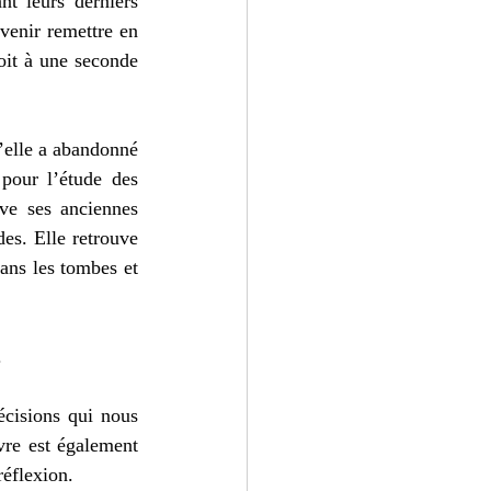
t leurs derniers 
enir remettre en 
oit à une seconde 
elle a abandonné 
pour l’étude des 
ve ses anciennes 
es. Elle retrouve 
ans les tombes et 
.
cisions qui nous 
vre est également 
réflexion.