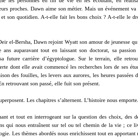
e les personnes en fin de vie en les écoutant, en réalisan
 leurs proches. Dawn aime son métier. Mais un événement va v
et son quotidien. A-t-elle fait les bons choix ? A-t-elle le dr
Deir el-Bersha, Dawn rejoint Wyatt son amour de jeunesse qu’
 ans auparavant tout en laissant son doctorat, sa passion 
a future carrière d’égyptologue. Sur le terrain, elle retrou
erte dont elle avait commencé les recherches lors de ses étud
son des fouilles, les levers aux aurores, les heures passées d
En retrouvant son passé, elle fuit son présent.
perposent. Les chapitres s’alternent. L’histoire nous emporte
nt et tout en interrogeant sur la question des choix, des dé
ns qui nous entraînent sur tel ou tel chemin de la vie ; ce li
logie. Les thèmes abordés nous enrichissent tout en apportant 