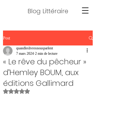
Blog Littéraire
Post
quandleslivresnousparlent
7 mars 2024
2 min de lecture
« Le rêve du pêcheur »
d’Hemley BOUM, aux
éditions Gallimard
Noté NaN étoiles sur 5.