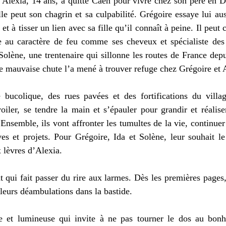
 Alexia, 14 ans, a quitté Caen pour vivre chez son père en D
le peut son chagrin et sa culpabilité. Grégoire essaye lui aus
et à tisser un lien avec sa fille qu’il connaît à peine. Il peut 
e au caractère de feu comme ses cheveux et spécialiste des d
Solène, une trentenaire qui sillonne les routes de France depu
e mauvaise chute l’a mené à trouver refuge chez Grégoire et A
bucolique, des rues pavées et des fortifications du villa
iler, se tendre la main et s’épauler pour grandir et réalise
nsemble, ils vont affronter les tumultes de la vie, continuer 
s et projets. Pour Grégoire, Ida et Solène, leur souhait le 
 lèvres d’Alexia. 
qui fait passer du rire aux larmes. Dès les premières pages,
leurs déambulations dans la bastide. 
e et lumineuse qui invite à ne pas tourner le dos au bonh