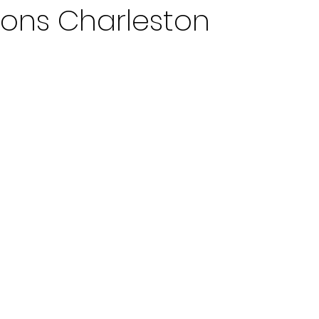
ions Charleston
ur 5.