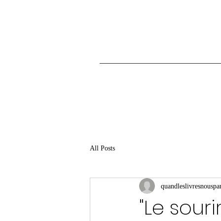
All Posts
quandleslivresnouspar
"Le souri