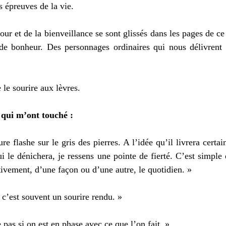
s épreuves de la vie. 
our et de la bienveillance se sont glissés dans les pages de c
 de bonheur. Des personnages ordinaires qui nous délivrent u
le sourire aux lèvres. 
 qui m’ont touché : 
re flashe sur le gris des pierres. A l’idée qu’il livrera certa
i le dénichera, je ressens une pointe de fierté. C’est simple de
tivement, d’une façon ou d’une autre, le quotidien. »  
 c’est souvent un sourire rendu. » 
 pas si on est en phase avec ce que l’on fait. » 