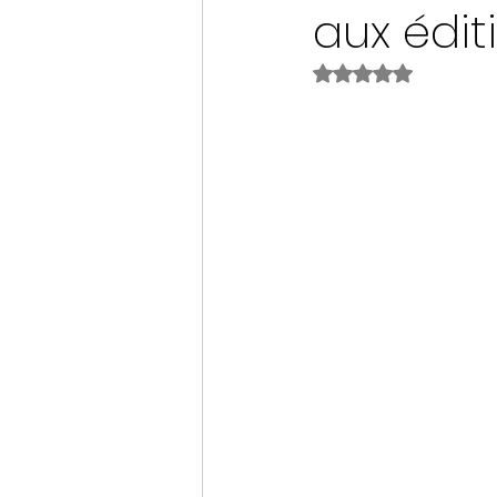
aux édit
Noté NaN étoiles s