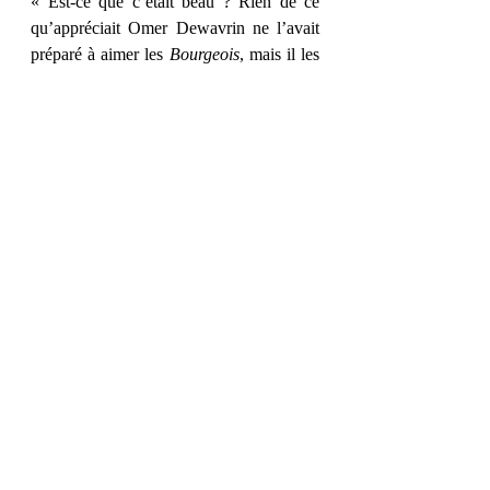
« Est-ce que c’était beau ? Rien de ce 
qu’appréciait Omer Dewavrin ne l’avait 
préparé à aimer les 
Bourgeois
, mais il les 
aimait, comme une forme lentement 
mûrie de son âme. » 
« Le charme avait opéré. Il avait vu les 
gens faire, comme lui, le tour des 
Bourgeois
, le visage renversé, les yeux 
vers le ciel. Perdus dans leur 
contemplation, ils se bousculaient et se 
réveillaient comme d’un songe. » 
Et vous, quel passage vous a parlé ? 