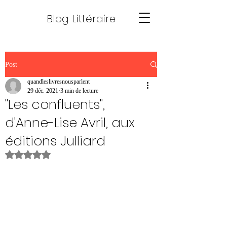
Blog Littéraire
Post
quandleslivresnousparlent
29 déc. 2021
3 min de lecture
"Les confluents",
d'Anne-Lise Avril, aux
éditions Julliard
Noté NaN étoiles sur 5.