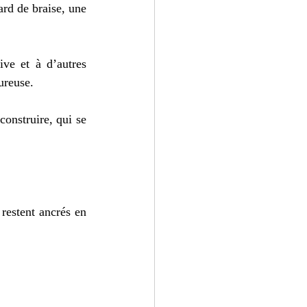
rd de braise, une 
ve et à d’autres 
ureuse.
onstruire, qui se 
restent ancrés en 