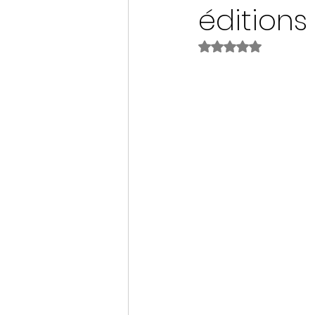
éditions
Noté NaN étoiles s