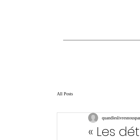
All Posts
quandleslivresnouspar
« Les dé