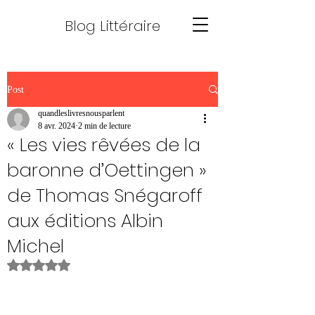
Blog Littéraire
Post
quandleslivresnousparlent
8 avr. 2024
2 min de lecture
« Les vies rêvées de la
baronne d’Oettingen »
de Thomas Snégaroff
aux éditions Albin
Michel
Noté NaN étoiles sur 5.