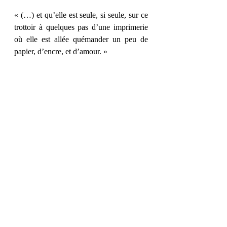
« (…) et qu’elle est seule, si seule, sur ce 
trottoir à quelques pas d’une imprimerie 
où elle est allée quémander un peu de 
papier, d’encre, et d’amour. »
« C’est une histoire de peu de mots, de 
celles qui résistent mal au temps qui 
passe. »
Et vous, quel passage vous a parlé ?
Posts récents
Voir tout