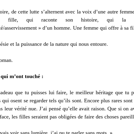
toire, de cette lutte s’alternent avec la voix d’une autre fem
fille, qui raconte son histoire, qui la l
ité/asservissement » d’un homme. Une femme qui offre à sa fill
oésie et la puissance de la nature qui nous entoure.
roman.
 qui m’ont touché :
deau que tu puisses lui faire, le meilleur héritage que tu pui
qui osent se regarder tels qu’ils sont. Encore plus rares sont 
 leur vérité nue. J’ai pensé qu’elle avait raison. Que si on av
ace, les filles seraient pas obligées de faire des choses pareill
is voir sans lumière, j’ai pu te parler sans mots. »