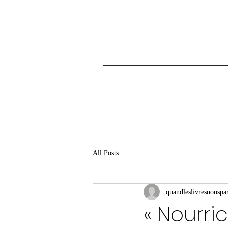
All Posts
quandleslivresnouspar
« Nourri