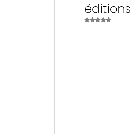
éditions
Noté NaN étoiles s