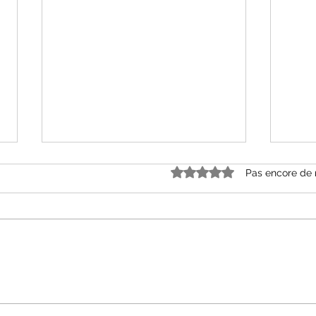
Noté 0 étoile sur 5.
Pas encore de 
« Grâce et dénuement »
« Le
d’Alice Ferney aux Editions
Mell