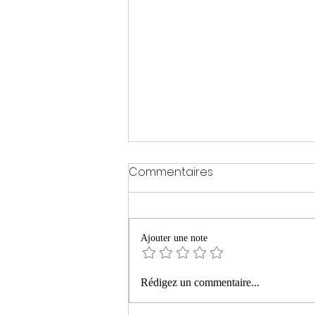
Commentaires
Ajouter une note
« La montagne ardente »
Rédigez un commentaire...
de Philippe Manevy aux