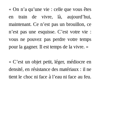
« On n’a qu’une vie : celle que vous êtes 
en train de vivre, là, aujourd’hui, 
maintenant. Ce n’est pas un brouillon, ce 
n’est pas une esquisse. C’est votre vie : 
vous ne pouvez pas perdre votre temps 
pour la gagner. Il est temps de la vivre. »
« C’est un objet petit, léger, médiocre en 
densité, en résistance des matériaux : il ne 
tient le choc ni face à l’eau ni face au feu. 
Mais c’est un objet infini, dans le temps si 
l’on s’en occupe avec attention, et dans 
ce qu’il peut apporter au monde s’il a été 
écrit avec l’intelligence, l’humilité et 
l’énergie nécessaires. Un livre. »
Et vous, quel passage vous a parlé ?