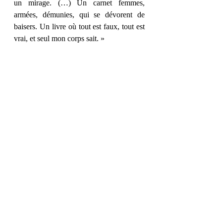
un mirage. (…) Un carnet femmes, 
armées, démunies, qui se dévorent de 
baisers. Un livre où tout est faux, tout est 
vrai, et seul mon corps sait. »
« La mise au secret, ami, est un art de 
sorcières. Le montrer c’est être 
romancière. »
Et vous, quel passage vous a parlé ?
Posts récents
Voir tout