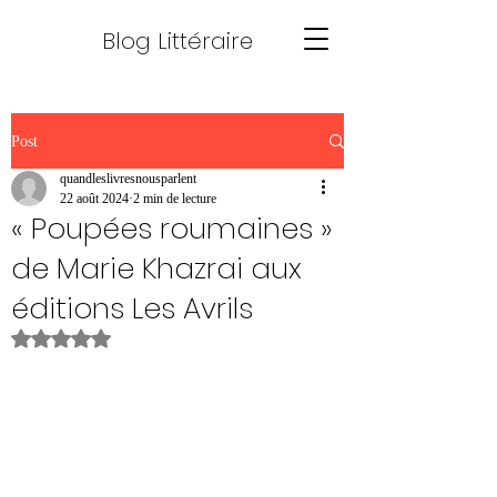
Blog Littéraire
Post
quandleslivresnousparlent
22 août 2024
2 min de lecture
« Poupées roumaines »
de Marie Khazrai aux
éditions Les Avrils
Noté NaN étoiles sur 5.