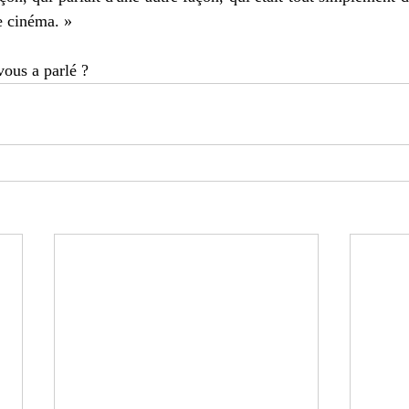
e cinéma. »
vous a parlé ?