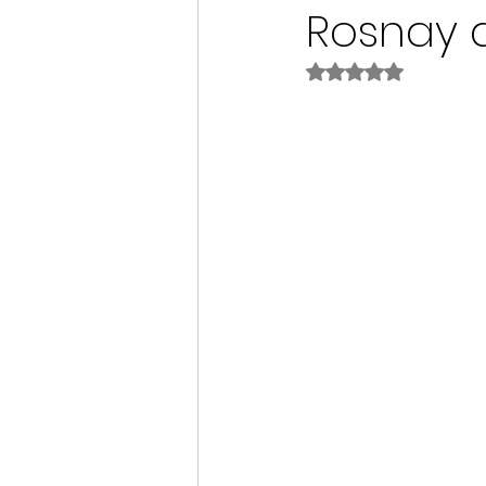
Rosnay a
Noté NaN étoiles s