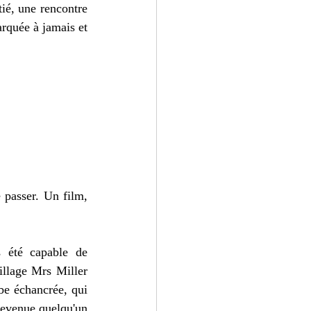
ié, une rencontre 
rquée à jamais et 
 passer. Un film, 
s été capable de 
illage Mrs Miller 
be échancrée, qui 
devenue quelqu'un 