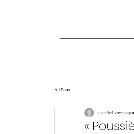
All Posts
quandleslivresnouspar
« Poussi