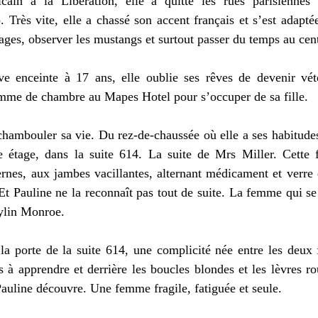
ain à la Libération, elle a quitté les rues parisiennes 
 Très vite, elle a chassé son accent français et s’est adaptée
sages, observer les mustangs et surtout passer du temps au cen
ve enceinte à 17 ans, elle oublie ses rêves de devenir vétér
emme de chambre au Mapes Hotel pour s’occuper de sa fille.
hambouler sa vie. Du rez-de-chaussée où elle a ses habitudes,
e étage, dans la suite 614. La suite de Mrs Miller. Cette
rnes, aux jambes vacillantes, alternant médicament et verre d
t Pauline ne la reconnaît pas tout de suite. La femme qui se t
rylin Monroe.
 la porte de la suite 614, une complicité née entre les deux
s à apprendre et derrière les boucles blondes et les lèvres ro
uline découvre. Une femme fragile, fatiguée et seule.