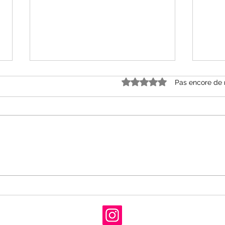
Noté 0 étoile sur 5.
Pas encore de 
« Grâce et dénuement »
« Le
d’Alice Ferney aux Editions
Mell
Babel
Cal