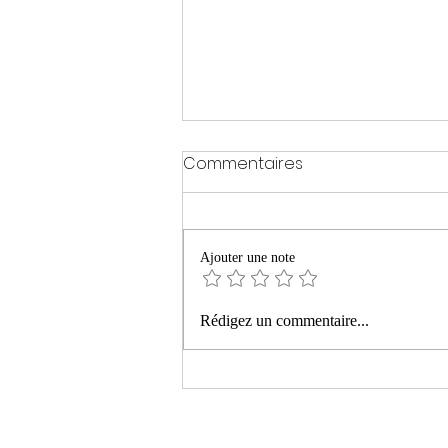
Commentaires
Ajouter une note
« La montagne ardente »
Rédigez un commentaire...
de Philippe Manevy aux
Editions Le bruit du monde