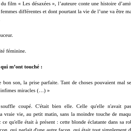
 du film « Les désaxées », l’auteure conte une histoire d’amit
femmes différentes et dont pourtant la vie de l’une va être ma
.
ouceur.
ité féminine.
 qui m’ont touché :
 bon son, la prise parfaite. Tant de choses pouvaient mal se
’infimes miracles (…) »
ouffle coupé. C'était bien elle. Celle qu'elle n'avait pa
la vraie vie, au petit matin, sans la moindre touche de maqu
c ce qu'elle était à présent : cette blonde éclatante dans sa ro
açon, qui parlait d'une autre façon, qui était tout simplement 