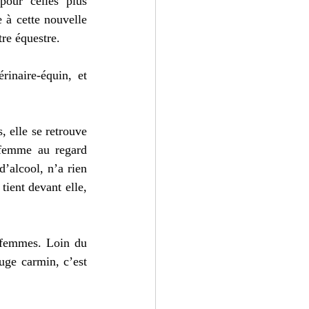
pour celles plus 
 à cette nouvelle 
tre équestre.
inaire-équin, et 
 elle se retrouve 
 femme au regard 
’alcool, n’a rien 
ient devant elle, 
 femmes. Loin du 
uge carmin, c’est 