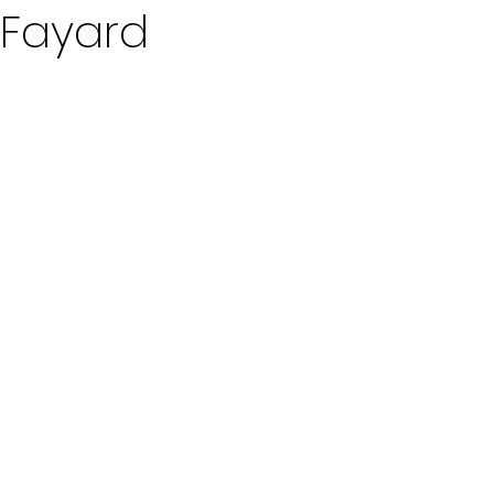
 Fayard
ur 5.