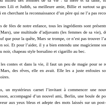
au milieu des femmes de sa vie : sa mère et sa tante, to
sines Lili et Judith, sa meilleure amie, Billie et surtout sa 
 en cherchant la reconnaissance d’un père qui ne l’a pas reco
de fées de notre enfance, tous les ingrédients sont présents
(Mars), une multitude d’adjuvants (les femmes de sa vie), de
auf que pour la quête, Mars se trompe, ce n’est pas trouver l’
 soi. Et pour l’aider, il y a bien entendu une magicienne sous
noir, chapeau style borsalino et cigarillo au bec. 
s contes et dans la vie, il faut un peu de magie pour se réa
Mars, des rêves, elle en avait. Elle les a juste enfouies so
oires. 
s, un mystérieux carnet l’invitant à commencer une nouve
asson, accompagné d’un nouvel ami, Berlin, une boule de poil
rveur aux yeux bleus et adepte des mots laissés sur un post-