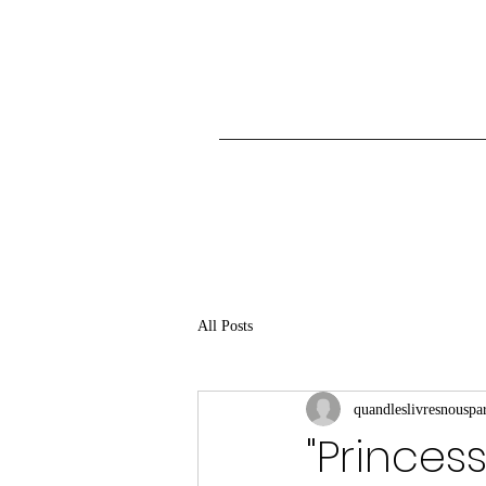
All Posts
quandleslivresnouspar
"Princes