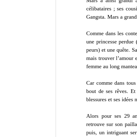
Mars a ainsi grandi 
célibataires ; ses cou
Gangsta. Mars a grandi
Comme dans les contes 
une princesse perdue 
peurs) et une quête. S
mais trouver l’amour en
femme au long manteau 
Car comme dans tous le
bout de ses rêves. Et 
blessures et ses idées n
Alors pour ses 29 an
retrouve sur son paill
puis, un intriguant se