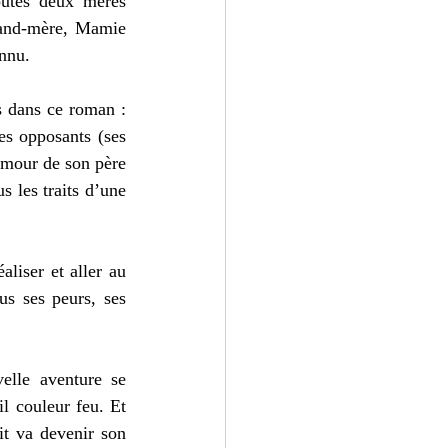
utes deux mères 
grand-mère, Mamie 
nnu. 
 dans ce roman : 
s opposants (ses 
amour de son père 
 les traits d’une 
liser et aller au 
us ses peurs, ses 
lle aventure se 
 couleur feu. Et 
it va devenir son 