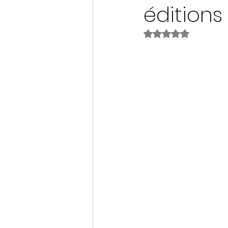
éditions
Noté NaN étoiles s