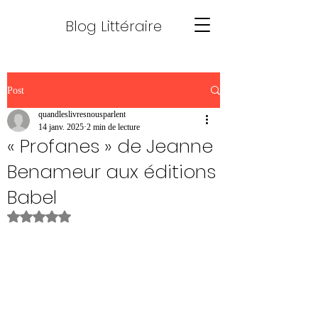
Blog Littéraire
Post
quandleslivresnousparlent
14 janv. 2025
2 min de lecture
« Profanes » de Jeanne
Benameur aux éditions
Babel
Noté NaN étoiles sur 5.