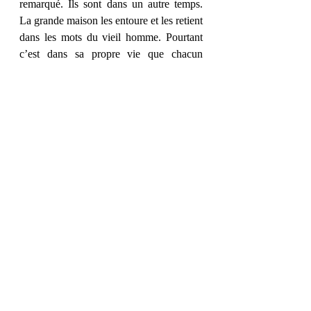
remarqué. Ils sont dans un autre temps. 
La grande maison les entoure et les retient 
dans les mots du vieil homme. Pourtant 
c’est dans sa propre vie que chacun 
chemine. L’histoire d’un seul ouvre 
l’histoire des autres. »
Et vous, quel passage vous a parlé ?
Posts récents
Voir tout