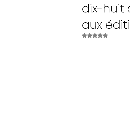
dix-huit
aux édit
Noté NaN étoiles s