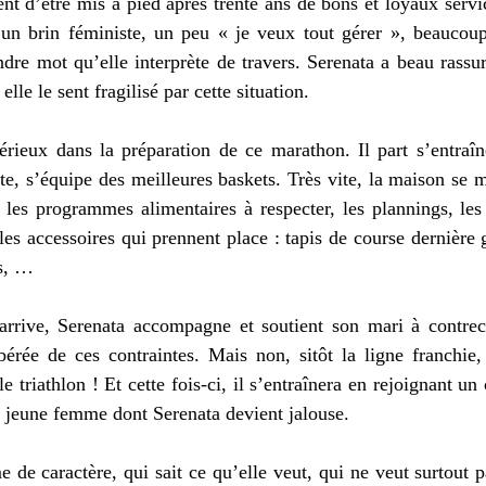
nt d’être mis à pied après trente ans de bons et loyaux servi
 un brin féministe, un peu « je veux tout gérer », beaucoup 
dre mot qu’elle interprète de travers. Serenata a beau rassur
elle le sent fragilisé par cette situation. 
ieux dans la préparation de ce marathon. Il part s’entraîner
te, s’équipe des meilleures baskets. Très vite, la maison se 
les programmes alimentaires à respecter, les plannings, les 
es accessoires qui prennent place : tapis de course dernière g
s, … 
rrive, Serenata accompagne et soutient son mari à contrec
ibérée de ces contraintes. Mais non, sitôt la ligne franchie
e triathlon ! Et cette fois-ci, il s’entraînera en rejoignant un
ue jeune femme dont Serenata devient jalouse. 
de caractère, qui sait ce qu’elle veut, qui ne veut surtout pa