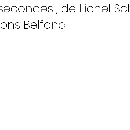
 secondes", de Lionel Sc
ions Belfond
ur 5.