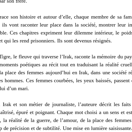
par son frère. 
ace son histoire et autour d’elle, chaque membre de sa famil
, ils vont raconter leur place dans la société, montrer leur i
able. Ces chapitres expriment leur dilemme intérieur, le poids
t qui les rend prisonniers. Ils sont devenus résignés. 
igre, le fleuve qui traverse l’Irak, raconte la mémoire du pays
moments poétiques au récit tout en traduisant la réalité cruell
 la place des femmes aujourd’hui en Irak, dans une société r
les hommes. Ces femmes courbées, les yeux baissés, passent d
lui d’un mari.
Irak et son métier de journaliste, l’auteure décrit les faits 
aîtrisé, épuré et poignant. Chaque mot choisi a un sens et est
, la réalité de la guerre, de l’amour, de la place des femmes 
 de précision et de subtilité. Une mise en lumière saisissante.