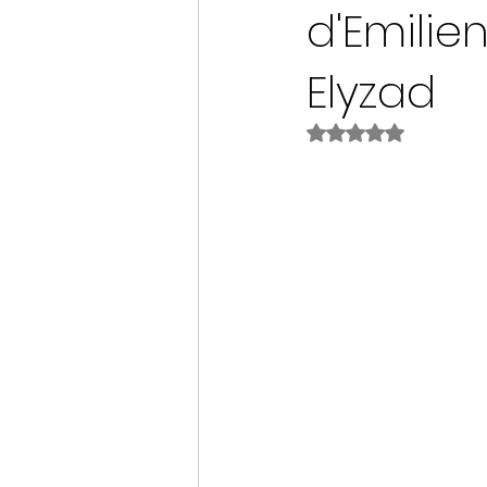
d'Emilie
Elyzad
Noté NaN étoiles s