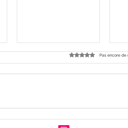
Noté 0 étoile sur 5.
Pas encore de 
« Grâce et dénuement »
« Le
d’Alice Ferney aux Editions
Mell
Babel
Cal