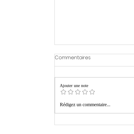
Commentaires
Ajouter une note
« La montagne ardente »
Rédigez un commentaire...
de Philippe Manevy aux
Editions Le bruit du monde