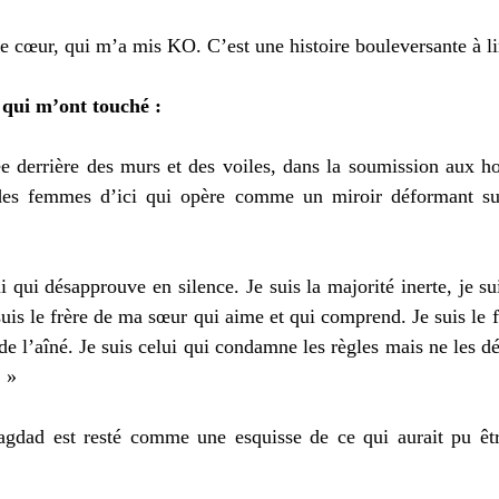
 cœur, qui m’a mis KO. C’est une histoire bouleversante à li
 qui m’ont touché : 
ée derrière des murs et des voiles, dans la soumission aux h
des femmes d’ici qui opère comme un miroir déformant sur 
ui qui désapprouve en silence. Je suis la majorité inerte, je s
 suis le frère de ma sœur qui aime et qui comprend. Je suis le f
de l’aîné. Je suis celui qui condamne les règles mais ne les déf
 » 
agdad est resté comme une esquisse de ce qui aurait pu êt