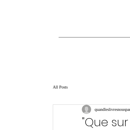
All Posts
quandleslivresnouspar
"Que sur 