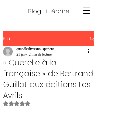
Blog Littéraire
Post
quandleslivresnousparlent
21 janv.
2 min de lecture
« Querelle à la
française » de Bertrand
Guillot aux éditions Les
Avrils
Noté NaN étoiles sur 5.