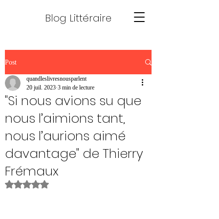
Blog Littéraire
Post
quandleslivresnousparlent
20 juil. 2023
3 min de lecture
"Si nous avions su que
nous l’aimions tant,
nous l’aurions aimé
davantage" de Thierry
Frémaux
Noté NaN étoiles sur 5.