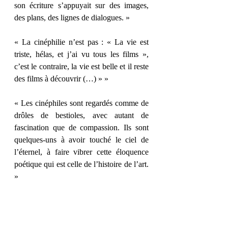
son écriture s’appuyait sur des images, 
des plans, des lignes de dialogues. » 
« La cinéphilie n’est pas : « La vie est 
triste, hélas, et j’ai vu tous les films », 
c’est le contraire, la vie est belle et il reste 
des films à découvrir (…) » »
« Les cinéphiles sont regardés comme de 
drôles de bestioles, avec autant de 
fascination que de compassion. Ils sont 
quelques-uns à avoir touché le ciel de 
l’éternel, à faire vibrer cette éloquence 
poétique qui est celle de l’histoire de l’art. 
» 
« (…) le matin, il parlait de cinéma, le 
midi il parlait de cinéma, le soir il parlait 
de cinéma. Normal, il était l’homme qui 