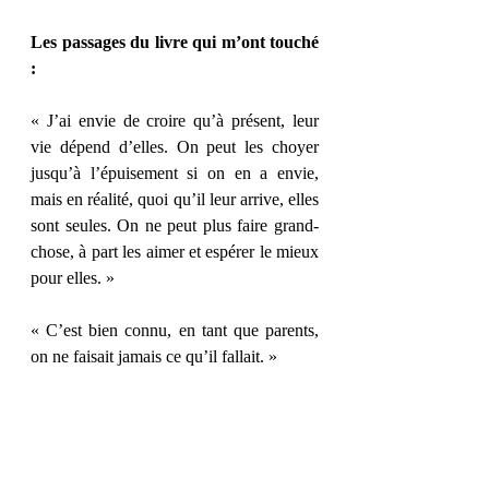
Les passages du livre qui m’ont touché 
: 
« J’ai envie de croire qu’à présent, leur 
vie dépend d’elles. On peut les choyer 
jusqu’à l’épuisement si on en a envie, 
mais en réalité, quoi qu’il leur arrive, elles 
sont seules. On ne peut plus faire grand-
chose, à part les aimer et espérer le mieux 
pour elles. » 
« C’est bien connu, en tant que parents, 
on ne faisait jamais ce qu’il fallait. » 
« Et c’était surprenant de voir combien 
elle se sentait moins seule, parce que, 
bien sûr, avoir une famille, c’était 
magnifique, mais connaître des gens au-