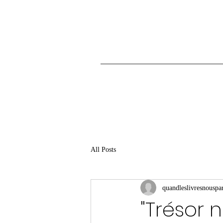
All Posts
quandleslivresnouspar
"Trésor 