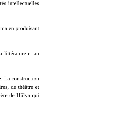
s intellectuelles 
éma en produisant 
ittérature et au 
. La construction 
es, de théâtre et 
père de Hülya qui 