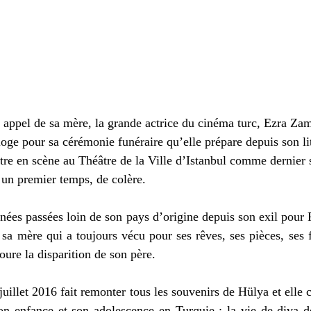
appel de sa mère, la grande actrice du cinéma turc, Ezra Zam
oge pour sa cérémonie funéraire qu’elle prépare depuis son lit
ttre en scène au Théâtre de la Ville d’Istanbul comme dernier 
 un premier temps, de colère. 
nées passées loin de son pays d’origine depuis son exil pour Pa
 sa mère qui a toujours vécu pour ses rêves, ses pièces, ses fi
toure la disparition de son père. 
 juillet 2016 fait remonter tous les souvenirs de Hülya et ell
on enfance et son adolescence en Turquie : la vie de diva de