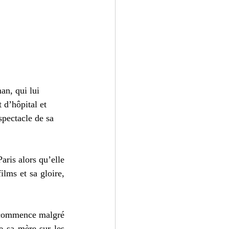
an, qui lui 
 d’hôpital et 
spectacle de sa 
ris alors qu’elle 
lms et sa gloire, 
e commence malgré 
 sa mère sur les 