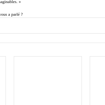
aginables. »
vous a parlé ?