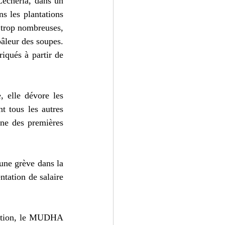
Lecheria, dans un 
s les plantations 
 trop nombreuses, 
âleur des soupes. 
iqués à partir de 
 elle dévore les 
t tous les autres 
une des premières 
une grève dans la 
tation de salaire 
iation, le MUDHA 