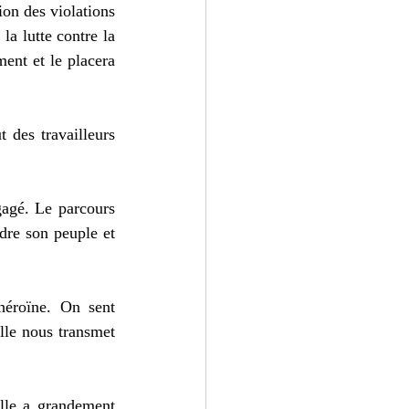
on des violations 
a lutte contre la 
nt et le placera 
 des travailleurs 
agé. Le parcours 
dre son peuple et 
éroïne. On sent 
lle nous transmet 
lle a grandement 