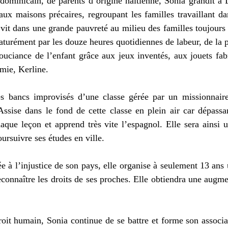
 dominicain, de parents d’origine haïtienne, Sonia grandit à 
x maisons précaires, regroupant les familles travaillant dan
 vit dans une grande pauvreté au milieu des familles toujours
aturément par les douze heures quotidiennes de labeur, de la p
souciance de l’enfant grâce aux jeux inventés, aux jouets fabr
amie, Kerline.
es bancs improvisés d’une classe gérée par un missionnaire,
 Assise dans le fond de cette classe en plein air car dépassan
chaque leçon et apprend très vite l’espagnol. Elle sera ainsi 
ursuivre ses études en ville.
e à l’injustice de son pays, elle organise à seulement 13 ans 
econnaître les droits de ses proches. Elle obtiendra une augmen
oit humain, Sonia continue de se battre et forme son assoc