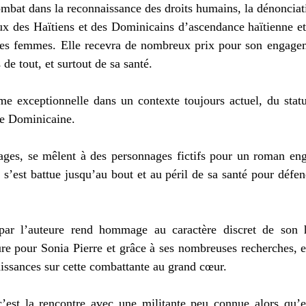
mbat dans la reconnaissance des droits humains, la dénonciati
x des Haïtiens et des Dominicains d’ascendance haïtienne et l
es femmes. Elle recevra de nombreux prix pour son engageme
 de tout, et surtout de sa santé.
e exceptionnelle dans un contexte toujours actuel, du statut
e Dominicaine.
ages, se mêlent à des personnages fictifs pour un roman eng
s’est battue jusqu’au bout et au péril de sa santé pour défen
 par l’auteure rend hommage au caractère discret de son h
ure pour Sonia Pierre et grâce à ses nombreuses recherches, e
aissances sur cette combattante au grand cœur.
c’est la rencontre avec une militante peu connue alors qu’e