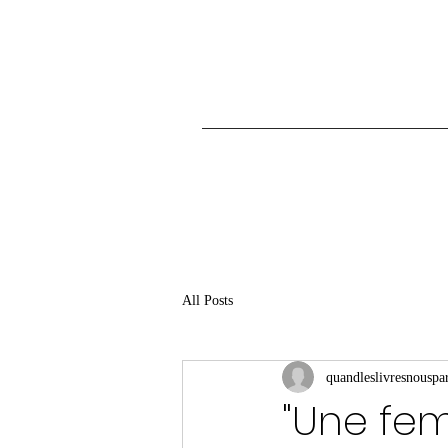
All Posts
quandleslivresnouspar
"Une fe