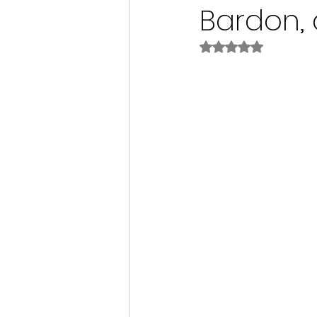
Bardon, 
Noté NaN étoiles s