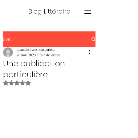
Blog Littéraire
Post
quandleslivresnousparlent
28 nov. 2023
1 min de lecture
Une publication
particulière…
Noté NaN étoiles sur 5.