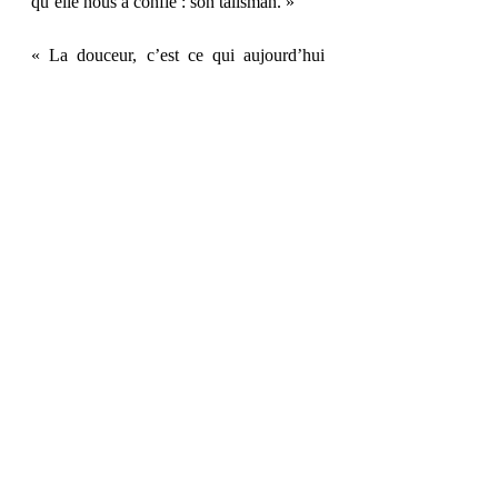
qu’elle nous a confié : son talisman. » 
« La douceur, c’est ce qui aujourd’hui 
nous pousse l’un vers l’autre, dans un 
élan dont j’avais oublié la force. » 
Et vous, quel passage vous a parlé ? 
Posts récents
Voir tout