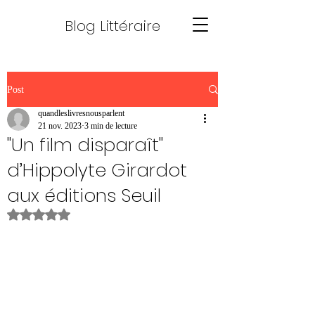
Blog Littéraire
Post
quandleslivresnousparlent
21 nov. 2023
3 min de lecture
"Un film disparaît"
d’Hippolyte Girardot
aux éditions Seuil
Noté NaN étoiles sur 5.