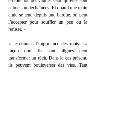
en fonction des vagues selon qu’elles sont 
calmes ou déchaînées. Et quand une main 
amie se tend depuis une barque, on peut 
l’accepter pour souffler un peu ou la 
refuser. » 
« Je connais l’importance des mots. La 
façon dont ils sont alignés peut 
transformer un récit. Dans le cas présent, 
ils peuvent bouleverser des vies. Tant 
qu’ils n’ont pas été lus par d’autres, les 
mots n’existent pas vraiment. Ils peuvent 
être effacés, gommés, remplacés. Une 
simple virgule en modifiera le sens. » 
« Je pourrais ruminer sur ces années 
gâchées. Mais pour savourer la vie, on 
doit savoir remettre les choses en 
perspective. On a perdu du temps mais on 