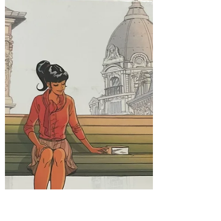
L’amour du cinéma crée des souvenirs. Pour les
passionné(e)s des salles obscures, chaque cinéma
côtoyé est un souvenir important. Plusieurs films
résonnent longtemps et se transmettent ensuite de
génération en génération. Il y a le premier cinéma,
celui de l’enfance, des séances matinales ou du
mercredi après-midi ; des premiers dessins-animés ;
des sorties en famille. Il y a le cinéma de
l’adolescence, des films vus avec sa bande d’amis ou
seul. Le premier film vu en solo, c