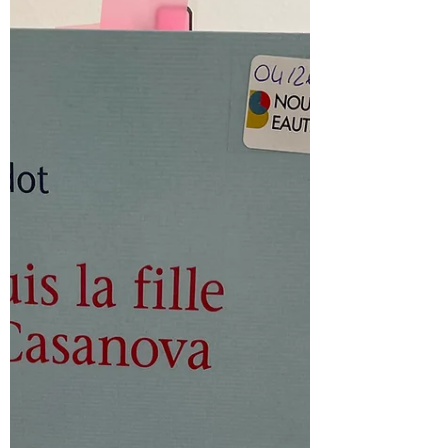
circonstances. Elles fonctionnaient en quatuor.
Avery, Bonnie, Nicky, Lucky. Et, il y a la
disparition de Nicky et leur monde s’effondre. Un
an après son décès, chacune vit dans un pays
différent. Avery est à Londres, elle se noie dans le
travail pour ne plus penser et tenter d’éloigner ses
démons du passé qui sont revenus la hanter. Elle ne
montre rien, tente de cac