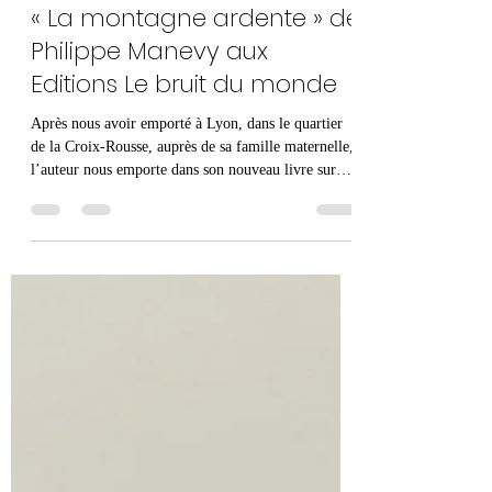
quandleslivresnousparlent
9 juin
2 min de lecture
« La montagne ardente » de
Philippe Manevy aux
Editions Le bruit du monde
Après nous avoir emporté à Lyon, dans le quartier
de la Croix-Rousse, auprès de sa famille maternelle,
l’auteur nous emporte dans son nouveau livre sur
d’autres terres, celles paternelles, au milieu des
volcans d’Auvergne. C’est la lignée paternelle qui
lui fait prendre la plume. Une famille qui travaille la
terre. Une famille de taiseux. Les silences ont plus
de place que les mots. L’amour se devine plus qu’il
se dit. Pour partir à la rencontre de ses aïeux, il faut
retourne