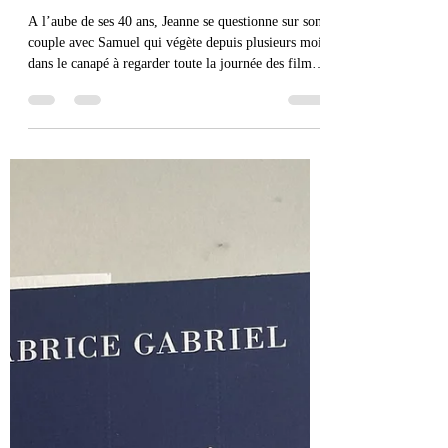
quandleslivresnousparlent
26 mai
2 min de lecture
« Je suis la fille de Casanova
» de Cécile Guidot aux
Editions Mercure de France
A l’aube de ses 40 ans, Jeanne se questionne sur son
couple avec Samuel qui végète depuis plusieurs mois
dans le canapé à regarder toute la journée des films ;
sur sa place dans la société en tant que femme, mère,
fille ; ainsi que sur son travail. Qu’a-t-elle accompli
dans sa carrière ? Jeanne se sent un peu dépassée par
la charge mentale et la charge professionnelle. Et
pour ajouter un peu plus à sa vie tourmentée, voilà
que son père arrive chez elle en pleurs et s’installe