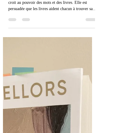
« Grâce et dénuement »
d’Alice Ferney aux Editions
Babel
Esther est engagée. En tant que bibliothécaire, elle
croit au pouvoir des mots et des livres. Elle est
persuadée que les livres aident chacun à trouver sa
place dans la société, permettent l’accès à
l’imaginaire et surtout offrent des rêves. Sur un
terrain miséreux, une famille de gitans s’y est
installée. Angéline règne sur sa famille. Elle est la
matriarche, respectée par ses cinq fils, ses belles-
filles et ses petits-enfants. Quand Esther se présente
devant le terrain pour