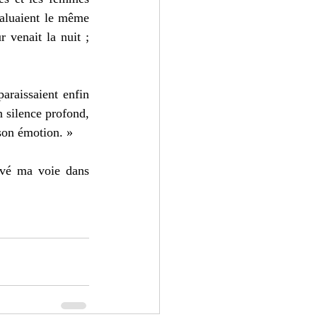
saluaient le même 
 venait la nuit ; 
araissaient enfin 
 silence profond, 
 son émotion. »
uvé ma voie dans 