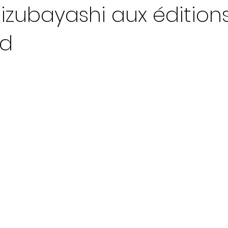
Mizubayashi aux édition
rd
ur 5.