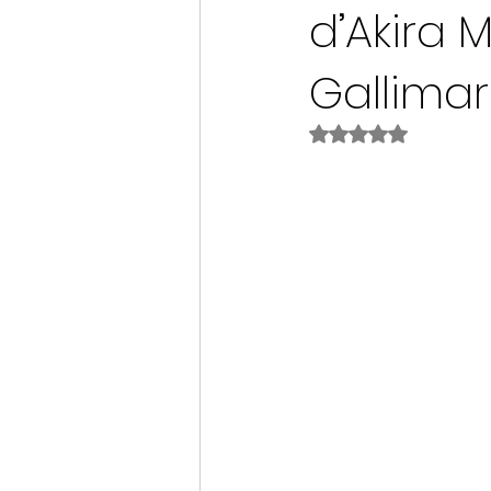
d’Akira 
Gallima
Noté NaN étoiles s