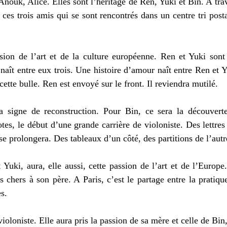
Anouk, Alice. Elles sont l’héritage de Ren, Yuki et Bin. A trave
e ces trois amis qui se sont rencontrés dans un centre tri post
ssion de l’art et de la culture européenne. Ren et Yuki sont 
naît entre eux trois. Une histoire d’amour naît entre Ren et Y
ette bulle. Ren est envoyé sur le front. Il reviendra mutilé.
a signe de reconstruction. Pour Bin, ce sera la découverte
tes, le début d’une grande carrière de violoniste. Des lettres
e prolongera. Des tableaux d’un côté, des partitions de l’autr
 Yuki, aura, elle aussi, cette passion de l’art et de l’Europe. 
 chers à son père. A Paris, c’est le partage entre la pratique
s.
violoniste. Elle aura pris la passion de sa mère et celle de Bin