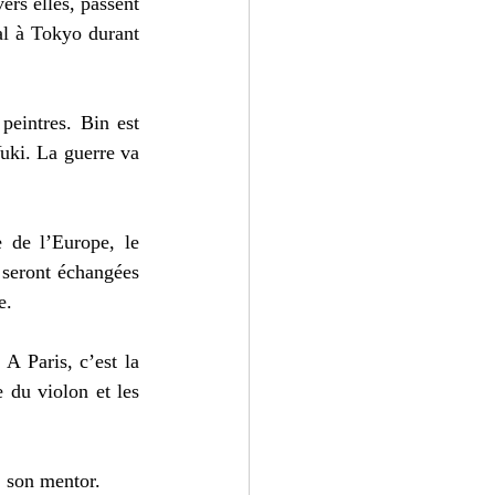
rs elles, passent 
al à Tokyo durant 
peintres. Bin est 
uki. La guerre va 
 de l’Europe, le 
 seront échangées 
e.
A Paris, c’est la 
 du violon et les 
, son mentor.