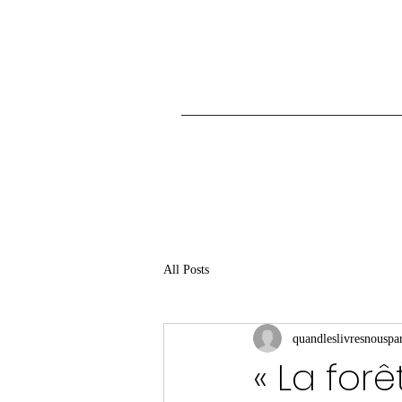
All Posts
quandleslivresnouspar
« La for