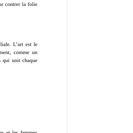
r contrer la folie 
ale. L’art est le 
ment, comme un 
 qui unit chaque 
es et les femmes 