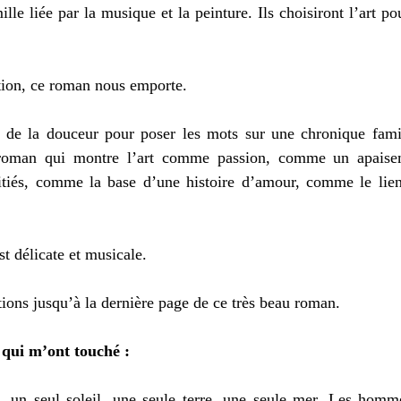
lle liée par la musique et la peinture. Ils choisiront l’art pou
tion, ce roman nous emporte.
t de la douceur pour poser les mots sur une chronique famili
 roman qui montre l’art comme passion, comme un apaise
itiés, comme la base d’une histoire d’amour, comme le lien
t délicate et musicale.
ions jusqu’à la dernière page de ce très beau roman.
 qui m’ont touché :
el, un seul soleil, une seule terre, une seule mer. Les homm